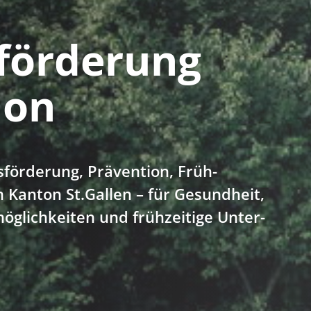
­förderung
ion
­förderung, Prävention, Früh­
 Kanton St.Gallen – für Gesundheit,
öglich­keiten und früh­zeitige Unter­