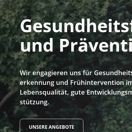
Gesundheits
und Prävent
Wir engagieren uns für Gesundheits
erkennung und Früh­intervention im
Lebens­qualität, gute Entwicklungs­m
stützung.
UNSERE ANGEBOTE