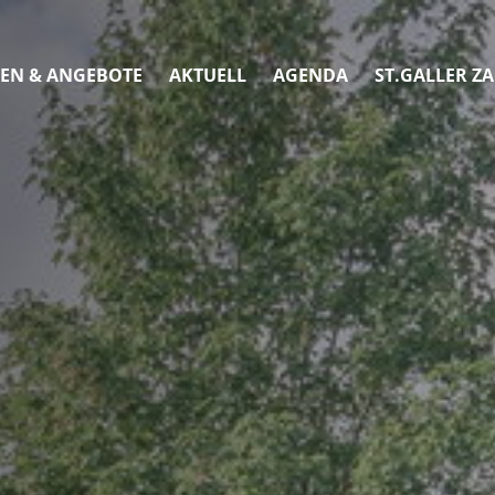
EN & ANGEBOTE
AKTUELL
AGENDA
ST.GALLER Z
Angebote und Unterlagen
Betriebsinterne Fortbildungen
MindMatters
Angebote
Unterlagen
Kinder im Gleichgewicht
Fourchette verte
Jugendschutz