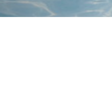
Aktuelles
Cannabis-Pilots
St.Gallen
MEHR ERFAHREN
FÜR FACHPERSONEN 