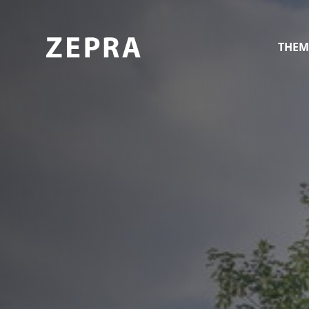
THEM
Schule und Gesundheit
Arbeit und Gesundheit
Gemeinden und Städte
Gesund aufwachsen
Gesund älter werden
Bewegung und Ernährung
Psychische Gesundheit
Suchtprävention und
Jugendschutz