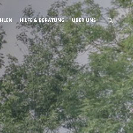
AHLEN
HILFE & BERATUNG
ÜBER UNS
Schulnetz 21
BGFtalk
Praxisbeispiele
Purzelbaum
Miteinander gesund bleiben
Check Jugendschutz