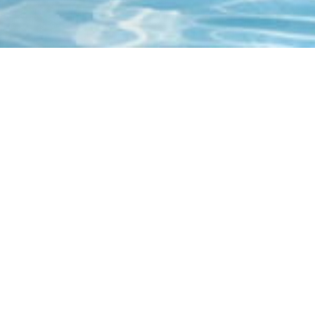
FACHTAGUNG
Gemeinsam weniger einsam
MEHR ERFAHREN
MESSESTAND