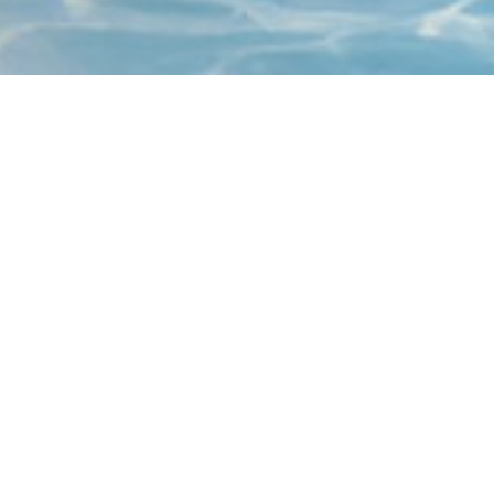
Agenda
27.
tudie im Kanton
August
2026
UND FAMILIEN