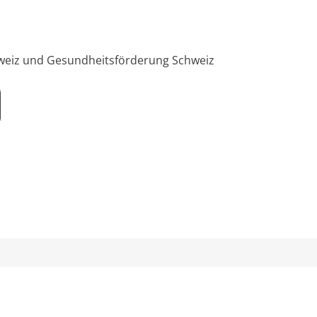
Befreelance
SOS-Spielsucht
hweiz und Gesundheitsförderung Schweiz