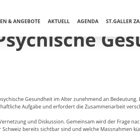
ter
EN & ANGEBOTE
AKTUELL
AGENDA
ST.GALLER Z
Psychische Ges
Angebote und Unterlagen
Betriebsinterne Fortbildungen
MindMatters
Angebote
Unterlagen
psychische Gesundheit im Alter zunehmend an Bedeutung. De
llschaftliche Aufgabe und erfordert die Zusammenarbeit vers
Kinder im Gleichgewicht
, Vernetzung und Diskussion. Gemeinsam wird der Frage nac
Fourchette verte
r Schweiz bereits sichtbar sind und welche Massnahmen künf
Jugendschutz