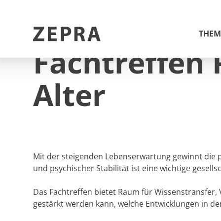
ZEPRA
/
Agenda
/
Fachtreffen Psychische Gesundheit im Al
THEM
FACHTAGUNG
Fachtreffen 
Schule und Gesundheit
Alter
Arbeit und Gesundheit
Gemeinden und Städte
Gesund aufwachsen
Gesund älter werden
Mit der steigenden Lebenserwartung gewinnt die 
und psychischer Stabilität ist eine wichtige gese
Bewegung und Ernährung
Psychische Gesundheit
Das Fachtreffen bietet Raum für Wissenstransfer
gestärkt werden kann, welche Entwicklungen in de
Suchtprävention und
Jugendschutz