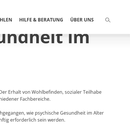
AHLEN
HILFE & BERATUNG
ÜBER UNS
undheit im
Schulnetz 21
BGFtalk
Praxisbeispiele
r Erhalt von Wohlbefinden, sozialer Teilhabe
chiedener Fachbereiche.
Purzelbaum
hgegangen, wie psychische Gesundheit im Alter
Miteinander gesund bleiben
tig erforderlich sein werden.
Check Jugendschutz