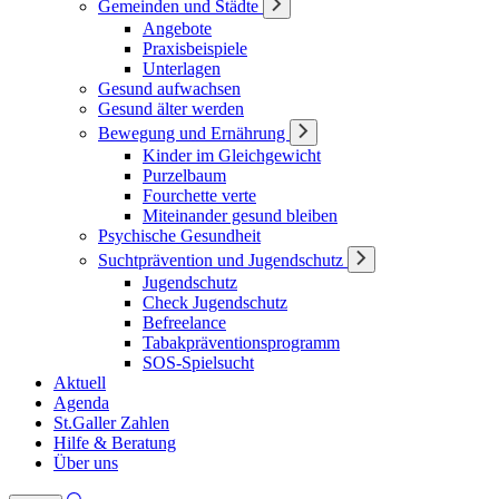
Gemeinden und Städte
Angebote
Praxisbeispiele
Unterlagen
Gesund aufwachsen
Gesund älter werden
Bewegung und Ernährung
Kinder im Gleichgewicht
Purzelbaum
Fourchette verte
Miteinander gesund bleiben
Psychische Gesundheit
Suchtprävention und Jugendschutz
Jugendschutz
Check Jugendschutz
Befreelance
Tabakpräventionsprogramm
SOS-Spielsucht
Aktuell
Agenda
St.Galler Zahlen
Hilfe & Beratung
Über uns