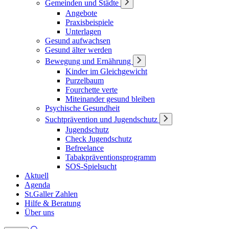
Gemeinden und Städte
Angebote
Praxisbeispiele
Unterlagen
Gesund aufwachsen
Gesund älter werden
Bewegung und Ernährung
Kinder im Gleichgewicht
Purzelbaum
Fourchette verte
Miteinander gesund bleiben
Psychische Gesundheit
Suchtprävention und Jugendschutz
Jugendschutz
Check Jugendschutz
Befreelance
Tabakpräventionsprogramm
SOS-Spielsucht
Aktuell
Agenda
St.Galler Zahlen
Hilfe & Beratung
Über uns