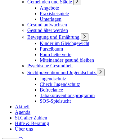
Gemeinden und Städte
Angebote
Praxisbeispiele
Unterlagen
Gesund aufwachsen
Gesund älter werden
Bewegung und Ernährung
Kinder im Gleichgewicht
Purzelbaum
Fourchette verte
Miteinander gesund bleiben
Psychische Gesundheit
Suchtprävention und Jugendschutz
Jugendschutz
Check Jugendschutz
Befreelance
Tabakpräventionsprogramm
SOS-Spielsucht
Aktuell
Agenda
St.Galler Zahlen
Hilfe & Beratung
Über uns