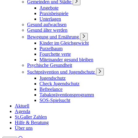
Gemeinden und Städte
Angebote
Praxisbeispiele
Unterlagen
Gesund aufwachsen
Gesund älter werden
Bewegung und Ernährung
Kinder im Gleichgewicht
Purzelbaum
Fourchette verte
Miteinander gesund bleiben
Psychische Gesundheit
Suchtprävention und Jugendschutz
Jugendschutz
Check Jugendschutz
Befreelance
Tabakpräventionsprogramm
SOS-Spielsucht
Aktuell
Agenda
St.Galler Zahlen
Hilfe & Beratung
Über uns