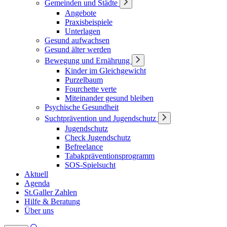
Gemeinden und Städte
Angebote
Praxisbeispiele
Unterlagen
Gesund aufwachsen
Gesund älter werden
Bewegung und Ernährung
Kinder im Gleichgewicht
Purzelbaum
Fourchette verte
Miteinander gesund bleiben
Psychische Gesundheit
Suchtprävention und Jugendschutz
Jugendschutz
Check Jugendschutz
Befreelance
Tabakpräventionsprogramm
SOS-Spielsucht
Aktuell
Agenda
St.Galler Zahlen
Hilfe & Beratung
Über uns