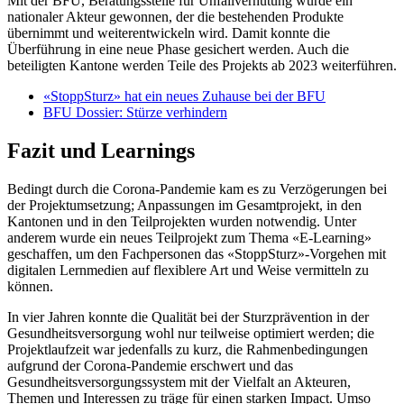
Mit der BFU, Beratungsstelle für Unfallverhütung wurde ein
nationaler Akteur gewonnen, der die bestehenden Produkte
übernimmt und weiterentwickeln wird. Damit konnte die
Überführung in eine neue Phase gesichert werden. Auch die
beteiligten Kantone werden Teile des Projekts ab 2023 weiterführen.
«StoppSturz» hat ein neues Zuhause bei der BFU
BFU Dossier: Stürze verhindern
Fazit und Learnings
Bedingt durch die Corona-Pandemie kam es zu Verzögerungen bei
der Projektumsetzung; Anpassungen im Gesamtprojekt, in den
Kantonen und in den Teilprojekten wurden notwendig. Unter
anderem wurde ein neues Teilprojekt zum Thema «E-Learning»
geschaffen, um den Fachpersonen das «StoppSturz»-Vorgehen mit
digitalen Lernmedien auf flexiblere Art und Weise vermitteln zu
können.
In vier Jahren konnte die Qualität bei der Sturzprävention in der
Gesundheitsversorgung wohl nur teilweise optimiert werden; die
Projektlaufzeit war jedenfalls zu kurz, die Rahmenbedingungen
aufgrund der Corona-Pandemie erschwert und das
Gesundheitsversorgungssystem mit der Vielfalt an Akteuren,
Themen und Interessen zu träge für einen starken Impact. Umso