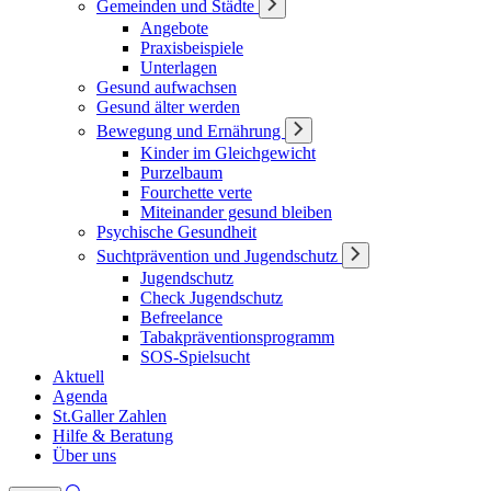
Gemeinden und Städte
Angebote
Praxisbeispiele
Unterlagen
Gesund aufwachsen
Gesund älter werden
Bewegung und Ernährung
Kinder im Gleichgewicht
Purzelbaum
Fourchette verte
Miteinander gesund bleiben
Psychische Gesundheit
Suchtprävention und Jugendschutz
Jugendschutz
Check Jugendschutz
Befreelance
Tabakpräventionsprogramm
SOS-Spielsucht
Aktuell
Agenda
St.Galler Zahlen
Hilfe & Beratung
Über uns