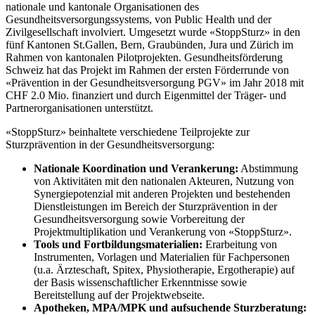
nationale und kantonale Organisationen des
Gesundheitsversorgungssystems, von Public Health und der
Zivilgesellschaft involviert. Umgesetzt wurde «StoppSturz» in den
fünf Kantonen St.Gallen, Bern, Graubünden, Jura und Zürich im
Rahmen von kantonalen Pilotprojekten. Gesundheitsförderung
Schweiz hat das Projekt im Rahmen der ersten Förderrunde von
«Prävention in der Gesundheitsversorgung PGV» im Jahr 2018 mit
CHF 2.0 Mio. finanziert und durch Eigenmittel der Träger- und
Partnerorganisationen unterstützt.
«StoppSturz» beinhaltete verschiedene Teilprojekte zur
Sturzprävention in der Gesundheitsversorgung:
Nationale Koordination und Verankerung:
Abstimmung
von Aktivitäten mit den nationalen Akteuren, Nutzung von
Synergiepotenzial mit anderen Projekten und bestehenden
Dienstleistungen im Bereich der Sturzprävention in der
Gesundheitsversorgung sowie Vorbereitung der
Projektmultiplikation und Verankerung von «StoppSturz».
Tools und Fortbildungsmaterialien:
Erarbeitung von
Instrumenten, Vorlagen und Materialien für Fachpersonen
(u.a. Ärzteschaft, Spitex, Physiotherapie, Ergotherapie) auf
der Basis wissenschaftlicher Erkenntnisse sowie
Bereitstellung auf der Projektwebseite.
Apotheken, MPA/MPK und aufsuchende Sturzberatung: