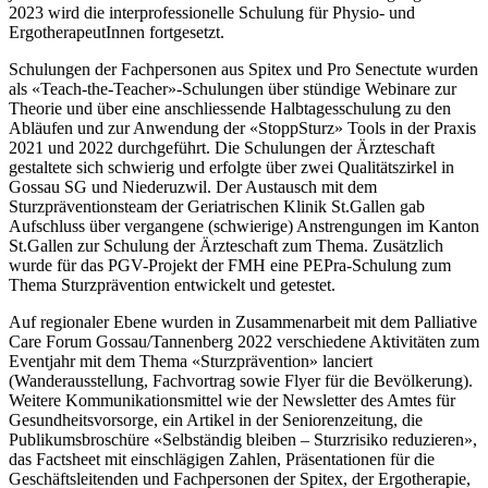
2023 wird die interprofessionelle Schulung für Physio- und
ErgotherapeutInnen fortgesetzt.
Schulungen der Fachpersonen aus Spitex und Pro Senectute wurden
als «Teach-the-Teacher»-Schulungen über stündige Webinare zur
Theorie und über eine anschliessende Halbtagesschulung zu den
Abläufen und zur Anwendung der «StoppSturz» Tools in der Praxis
2021 und 2022 durchgeführt. Die Schulungen der Ärzteschaft
gestaltete sich schwierig und erfolgte über zwei Qualitätszirkel in
Gossau SG und Niederuzwil. Der Austausch mit dem
Sturzpräventionsteam der Geriatrischen Klinik St.Gallen gab
Aufschluss über vergangene (schwierige) Anstrengungen im Kanton
St.Gallen zur Schulung der Ärzteschaft zum Thema. Zusätzlich
wurde für das PGV-Projekt der FMH eine PEPra-Schulung zum
Thema Sturzprävention entwickelt und getestet.
Auf regionaler Ebene wurden in Zusammenarbeit mit dem Palliative
Care Forum Gossau/Tannenberg 2022 verschiedene Aktivitäten zum
Eventjahr mit dem Thema «Sturzprävention» lanciert
(Wanderausstellung, Fachvortrag sowie Flyer für die Bevölkerung).
Weitere Kommunikationsmittel wie der Newsletter des Amtes für
Gesundheitsvorsorge, ein Artikel in der Seniorenzeitung, die
Publikumsbroschüre «Selbständig bleiben – Sturzrisiko reduzieren»,
das Factsheet mit einschlägigen Zahlen, Präsentationen für die
Geschäftsleitenden und Fachpersonen der Spitex, der Ergotherapie,