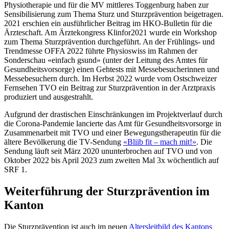
Physiotherapie und für die MV mittleres Toggenburg haben zur
Sensibilisierung zum Thema Sturz und Sturzprävention beigetragen.
2021 erschien ein ausführlicher Beitrag im HKO-Bulletin für die
Ärzteschaft. Am Ärztekongress Klinfor2021 wurde ein Workshop
zum Thema Sturzprävention durchgeführt. An der Frühlings- und
Trendmesse OFFA 2022 führte Physioswiss im Rahmen der
Sonderschau «einfach gsund» (unter der Leitung des Amtes für
Gesundheitsvorsorge) einen Gehtests mit Messebesucherinnen und
Messebesuchern durch. Im Herbst 2022 wurde vom Ostschweizer
Fernsehen TVO ein Beitrag zur Sturzprävention in der Arztpraxis
produziert und ausgestrahlt.
Aufgrund der drastischen Einschränkungen im Projektverlauf durch
die Corona-Pandemie lancierte das Amt für Gesundheitsvorsorge in
Zusammenarbeit mit TVO und einer Bewegungstherapeutin für die
ältere Bevölkerung die TV-Sendung
«Bliib fit – mach mit!»
. Die
Sendung läuft seit März 2020 ununterbrochen auf TVO und von
Oktober 2022 bis April 2023 zum zweiten Mal 3x wöchentlich auf
SRF 1.
Weiterführung der Sturzprävention im
Kanton
Die Sturzprävention ist auch im neuen
Altersleitbild des Kantons