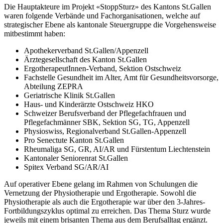
Die Hauptakteure im Projekt «StoppSturz» des Kantons St.Gallen
waren folgende Verbände und Fachorganisationen, welche auf
strategischer Ebene als kantonale Steuergruppe die Vorgehensweise
mitbestimmt haben:
Apothekerverband St.Gallen/Appenzell
Ärztegesellschaft des Kanton St.Gallen
ErgotherapeutInnen-Verband, Sektion Ostschweiz
Fachstelle Gesundheit im Alter, Amt für Gesundheitsvorsorge,
Abteilung ZEPRA
Geriatrische Klinik St.Gallen
Haus- und Kinderärzte Ostschweiz HKO
Schweizer Berufsverband der Pflegefachfrauen und
Pflegefachmänner SBK, Sektion SG, TG, Appenzell
Physioswiss, Regionalverband St.Gallen-Appenzell
Pro Senectute Kanton St.Gallen
Rheumaliga SG, GR, AI/AR und Fürstentum Liechtenstein
Kantonaler Seniorenrat St.Gallen
Spitex Verband SG/AR/AI
Auf operativer Ebene gelang im Rahmen von Schulungen die
Vernetzung der Physiotherapie und Ergotherapie. Sowohl die
Physiotherapie als auch die Ergotherapie war über den 3-Jahres-
Fortbildungszyklus optimal zu erreichen. Das Thema Sturz wurde
jeweils mit einem brisanten Thema aus dem Berufsalltag ergänzt.