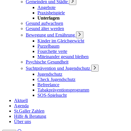
Gemeinden und Städte
Angebote
Praxisbeispiele
Unterlagen
Gesund aufwachsen
Gesund älter werden
Bewegung und Ernährung
Kinder im Gleichgewicht
Purzelbaum
Fourchette verte
Miteinander gesund bleiben
Psychische Gesundheit
Suchtprävention und Jugendschutz
Jugendschutz
Check Jugendschutz
Befreelance
Tabakpräventionsprogramm
SOS-Spielsucht
Aktuell
Agenda
St.Galler Zahlen
Hilfe & Beratung
Über uns