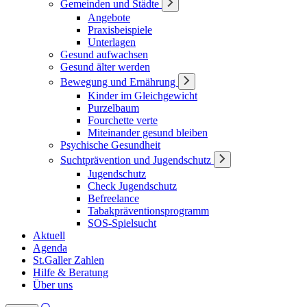
Gemeinden und Städte
Angebote
Praxisbeispiele
Unterlagen
Gesund aufwachsen
Gesund älter werden
Bewegung und Ernährung
Kinder im Gleichgewicht
Purzelbaum
Fourchette verte
Miteinander gesund bleiben
Psychische Gesundheit
Suchtprävention und Jugendschutz
Jugendschutz
Check Jugendschutz
Befreelance
Tabakpräventionsprogramm
SOS-Spielsucht
Aktuell
Agenda
St.Galler Zahlen
Hilfe & Beratung
Über uns