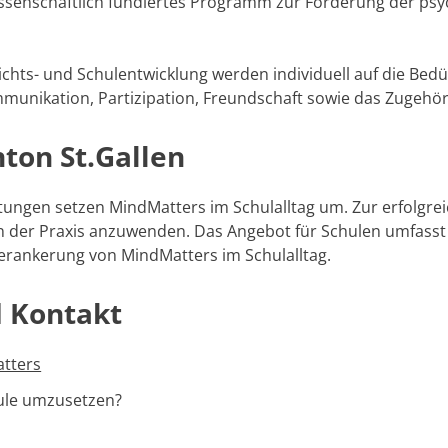
ssenschaftlich fundiertes Programm zur Förderung der psychi
chts- und Schulentwicklung werden individuell auf die Bedü
nikation, Partizipation, Freundschaft sowie das Zugehörig
ton St.Gallen
tungen setzen MindMatters im Schulalltag um. Zur erfolgr
 der Praxis anzuwenden. Das Angebot für Schulen umfasst 
erankerung von MindMatters im Schulalltag.
d Kontakt
tters
hule umzusetzen?