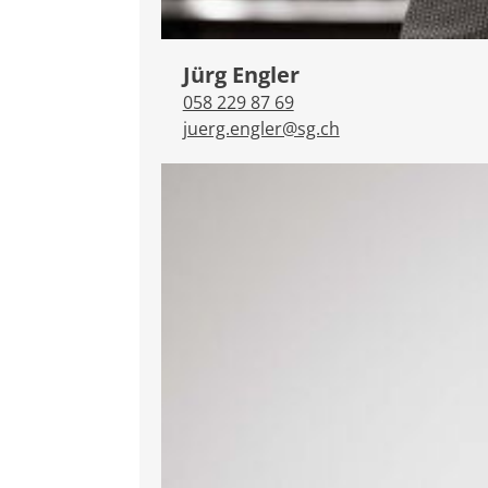
Jürg Engler
058 229 87 69
juerg.engler@sg.ch