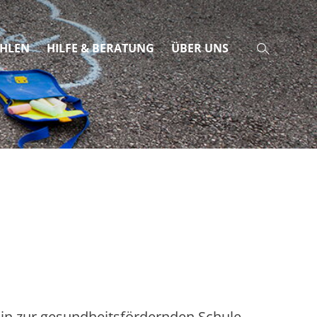
AHLEN
HILFE & BERATUNG
ÜBER UNS
Schulnetz 21
BGFtalk
Praxisbeispiele
Purzelbaum
Miteinander gesund bleiben
Check Jugendschutz
hin zur gesundheitsfördernden Schule.