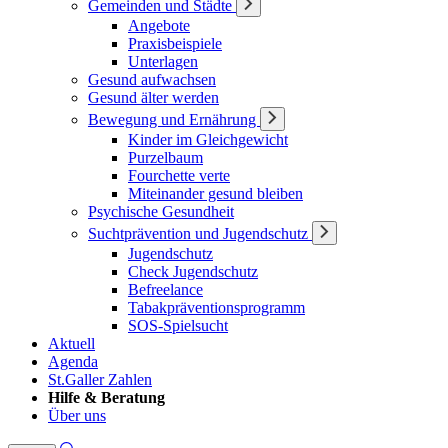
Gemeinden und Städte
Angebote
Praxisbeispiele
Unterlagen
Gesund aufwachsen
Gesund älter werden
Bewegung und Ernährung
Kinder im Gleichgewicht
Purzelbaum
Fourchette verte
Miteinander gesund bleiben
Psychische Gesundheit
Suchtprävention und Jugendschutz
Jugendschutz
Check Jugendschutz
Befreelance
Tabakpräventionsprogramm
SOS-Spielsucht
Aktuell
Agenda
St.Galler Zahlen
Hilfe & Beratung
Über uns