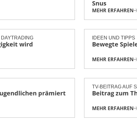
Snus
Tabakpräventionsprogramm
MEHR ERFAHREN
 DAYTRADING
IDEEN UND TIPPS
igkeit wird
Bewegte Spiel
MEHR ERFAHREN
TV-BEITRAG AUF 
Jugendlichen prämiert
Beitrag zum T
MEHR ERFAHREN