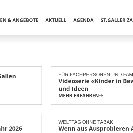
EN & ANGEBOTE
AKTUELL
AGENDA
ST.GALLER Z
Angebote und Unterlagen
Betriebsinterne Fortbildungen
MindMatters
Angebote
Gallen
FÜR FACHPERSONEN UND FAM
Videoserie «Kinder in B
Unterlagen
und Ideen
MEHR ERFAHREN
Kinder im Gleichgewicht
Fourchette verte
WELTTAG OHNE TABAK
Jugendschutz
ahr 2026
Wenn aus Ausprobieren A