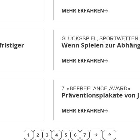
Befreelance
MEHR ERFAHREN
SOS-Spielsucht
GLÜCKSSPIEL, SPORTWETTEN,
ristiger
Wenn Spielen zur Abhäng
MEHR ERFAHREN
7. «BEFREELANCE-AWARD»
Präventionsplakate von 
MEHR ERFAHREN
1
2
3
4
5
6
7