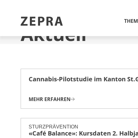
ZEPRA
/
Aktuell
THEM
Aktuell
Schule und Gesundheit
Arbeit und Gesundheit
Gemeinden und Städte
Cannabis-Pilotstudie im Kanton St.
Gesund aufwachsen
Gesund älter werden
MEHR ERFAHREN
Bewegung und Ernährung
Psychische Gesundheit
STURZPRÄVENTION
Suchtprävention und
«Café Balance»: Kursdaten 2. Halbj
Jugendschutz