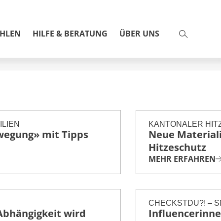
AHLEN
HILFE & BERATUNG
ÜBER UNS
Schulnetz 21
BGFtalk
Praxisbeispiele
ILIEN
KANTONALER HIT
ewegung» mit Tipps
Neue Material
Hitzeschutz
MEHR ERFAHREN
Purzelbaum
Miteinander gesund bleiben
CHECKSTDU?! – 
Check Jugendschutz
bhängigkeit wird
Influencerinne