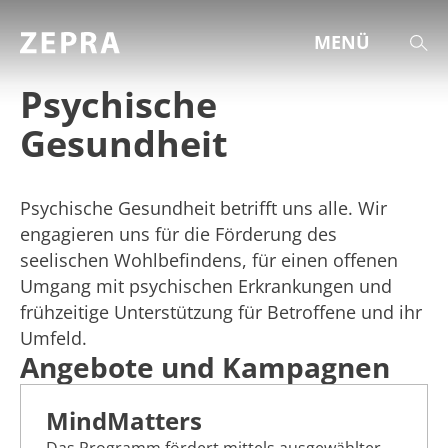
MENÜ
Psychische
Gesundheit
THEMEN & ANGEBOTE
AKTUELL
AGENDA
Psychische Gesundheit betrifft uns alle. Wir
engagieren uns für die Förderung des
ST.GALLER ZAHLEN
seelischen Wohlbefindens, für einen offenen
HILFE & BERATUNG
Umgang mit psychischen Erkrankungen und
frühzeitige Unterstützung für Betroffene und ihr
ÜBER UNS
Umfeld.
Angebote und Kampagnen
MindMatters