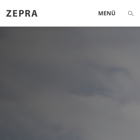
MENÜ
THEMEN & ANGEBOTE
AKTUELL
AGENDA
ST.GALLER ZAHLEN
HILFE & BERATUNG
ÜBER UNS