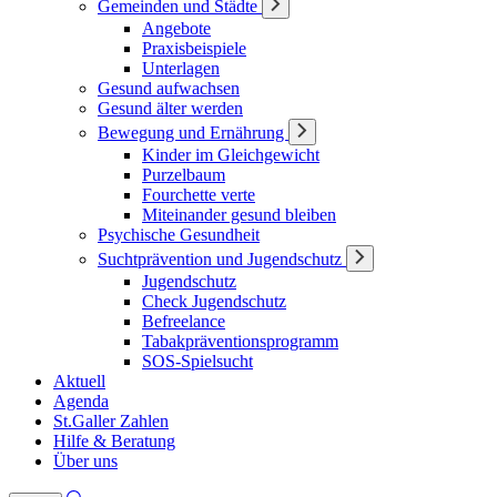
Gemeinden und Städte
Angebote
Praxisbeispiele
Unterlagen
Gesund aufwachsen
Gesund älter werden
Bewegung und Ernährung
Kinder im Gleichgewicht
Purzelbaum
Fourchette verte
Miteinander gesund bleiben
Psychische Gesundheit
Suchtprävention und Jugendschutz
Jugendschutz
Check Jugendschutz
Befreelance
Tabakpräventionsprogramm
SOS-Spielsucht
Aktuell
Agenda
St.Galler Zahlen
Hilfe & Beratung
Über uns