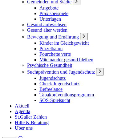
Gemeinden und Städte
Angebote
Praxisbeispiele
Unterlagen
Gesund aufwachsen
Gesund älter werden
Bewegung und Ernährung
Kinder im Gleichgewicht
Purzelbaum
Fourchette verte
Miteinander gesund bleiben
Psychische Gesundheit
Suchtprävention und Jugendschutz
Jugendschutz
Check Jugendschutz
Befreelance
Tabakpräventionsprogramm
SOS-Spielsucht
Aktuell
Agenda
St.Galler Zahlen
Hilfe & Beratung
Über uns