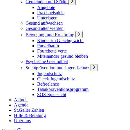
Gemeinden und Städte
Angebote
Praxisbeispiele
Unterlagen
Gesund aufwachsen
Gesund älter werden
Bewegung und Ernährung
Kinder im Gleichgewicht
Purzelbaum
Fourchette verte
Miteinander gesund bleiben
Psychische Gesundheit
Suchtprävention und Jugendschutz
Jugendschutz
Check Jugendschutz
Befreelance
Tabakpräventionsprogramm
SOS-Spielsucht
Aktuell
Agenda
St.Galler Zahlen
Hilfe & Beratung
Über uns