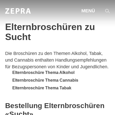
MENÜ
Elternbroschüren zu
Sucht
THEMEN & ANGEBOTE
AKTUELL
Die Broschüren zu den Themen Alkohol, Tabak,
AGENDA
und Cannabis enthalten Handlungs­empfehlungen
ST.GALLER ZAHLEN
für Bezugspersonen von Kinder und Jugendlichen.
HILFE & BERATUNG
Elternbroschüre Thema Alkohol
Elternbroschüre Thema Cannabis
ÜBER UNS
Elternbroschüre Thema Tabak
Bestellung Elternbroschüren
«Sucht»