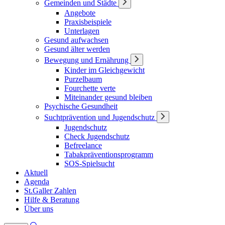
Gemeinden und Städte
Angebote
Praxisbeispiele
Unterlagen
Gesund aufwachsen
Gesund älter werden
Bewegung und Ernährung
Kinder im Gleichgewicht
Purzelbaum
Fourchette verte
Miteinander gesund bleiben
Psychische Gesundheit
Suchtprävention und Jugendschutz
Jugendschutz
Check Jugendschutz
Befreelance
Tabakpräventionsprogramm
SOS-Spielsucht
Aktuell
Agenda
St.Galler Zahlen
Hilfe & Beratung
Über uns