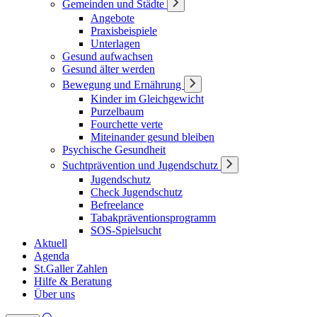
Gemeinden und Städte
Angebote
Praxisbeispiele
Unterlagen
Gesund aufwachsen
Gesund älter werden
Bewegung und Ernährung
Kinder im Gleichgewicht
Purzelbaum
Fourchette verte
Miteinander gesund bleiben
Psychische Gesundheit
Suchtprävention und Jugendschutz
Jugendschutz
Check Jugendschutz
Befreelance
Tabakpräventionsprogramm
SOS-Spielsucht
Aktuell
Agenda
St.Galler Zahlen
Hilfe & Beratung
Über uns