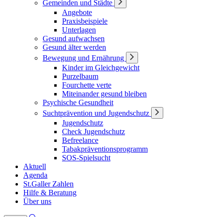
Gemeinden und Städte
Angebote
Praxisbeispiele
Unterlagen
Gesund aufwachsen
Gesund älter werden
Bewegung und Ernährung
Kinder im Gleichgewicht
Purzelbaum
Fourchette verte
Miteinander gesund bleiben
Psychische Gesundheit
Suchtprävention und Jugendschutz
Jugendschutz
Check Jugendschutz
Befreelance
Tabakpräventionsprogramm
SOS-Spielsucht
Aktuell
Agenda
St.Galler Zahlen
Hilfe & Beratung
Über uns