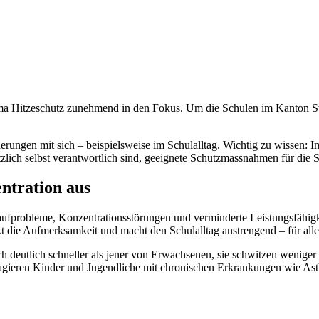
ma Hitzeschutz zunehmend in den Fokus. Um die Schulen im Kanton St
ngen mit sich – beispielsweise im Schulalltag. Wichtig zu wissen: Im K
lich selbst verantwortlich sind, geeignete Schutzmassnahmen für die S
ntration aus
ufprobleme, Konzentrationsstörungen und verminderte Leistungsfähigke
kt die Aufmerksamkeit und macht den Schulalltag anstrengend – für alle 
ch deutlich schneller als jener von Erwachsenen, sie schwitzen weniger
eagieren Kinder und Jugendliche mit chronischen Erkrankungen wie Ast