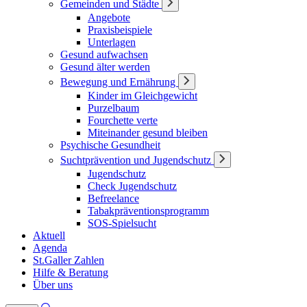
Gemeinden und Städte
Angebote
Praxisbeispiele
Unterlagen
Gesund aufwachsen
Gesund älter werden
Bewegung und Ernährung
Kinder im Gleichgewicht
Purzelbaum
Fourchette verte
Miteinander gesund bleiben
Psychische Gesundheit
Suchtprävention und Jugendschutz
Jugendschutz
Check Jugendschutz
Befreelance
Tabakpräventionsprogramm
SOS-Spielsucht
Aktuell
Agenda
St.Galler Zahlen
Hilfe & Beratung
Über uns