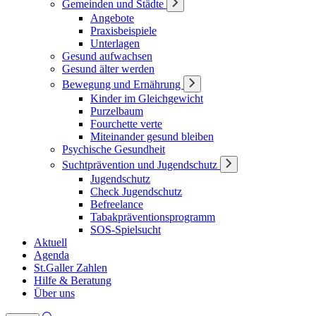
Gemeinden und Städte
Angebote
Praxisbeispiele
Unterlagen
Gesund aufwachsen
Gesund älter werden
Bewegung und Ernährung
Kinder im Gleichgewicht
Purzelbaum
Fourchette verte
Miteinander gesund bleiben
Psychische Gesundheit
Suchtprävention und Jugendschutz
Jugendschutz
Check Jugendschutz
Befreelance
Tabakpräventionsprogramm
SOS-Spielsucht
Aktuell
Agenda
St.Galler Zahlen
Hilfe & Beratung
Über uns