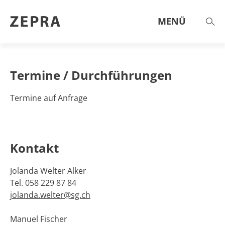
Online-Workshop
MENÜ
Jugendschutz
THEMEN & ANGEBOTE
Termine / Durchführungen
AKTUELL
Termine auf Anfrage
AGENDA
ST.GALLER ZAHLEN
HILFE & BERATUNG
Kontakt
ÜBER UNS
Jolanda Welter Alker
Tel. 058 229 87 84
jolanda.welter@sg.ch
Manuel Fischer