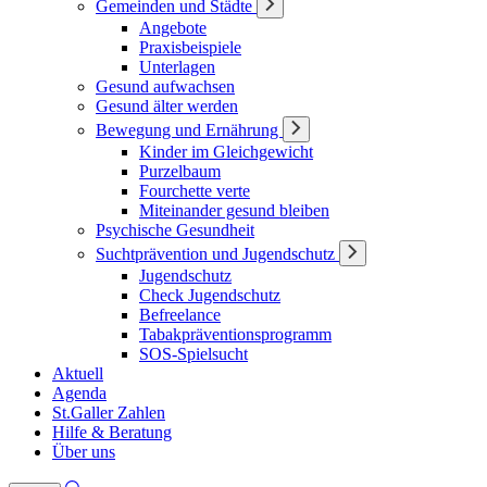
Gemeinden und Städte
Angebote
Praxisbeispiele
Unterlagen
Gesund aufwachsen
Gesund älter werden
Bewegung und Ernährung
Kinder im Gleichgewicht
Purzelbaum
Fourchette verte
Miteinander gesund bleiben
Psychische Gesundheit
Suchtprävention und Jugendschutz
Jugendschutz
Check Jugendschutz
Befreelance
Tabakpräventionsprogramm
SOS-Spielsucht
Aktuell
Agenda
St.Galler Zahlen
Hilfe & Beratung
Über uns