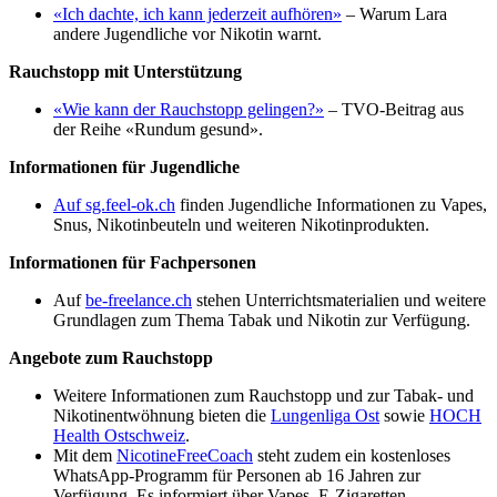
«Ich dachte, ich kann jederzeit aufhören»
– Warum Lara
andere Jugendliche vor Nikotin warnt.
Rauchstopp mit Unterstützung
«Wie kann der Rauchstopp gelingen?»
– TVO-Beitrag aus
der Reihe «Rundum gesund».
Informationen für Jugendliche
Auf sg.feel-ok.ch
finden Jugendliche Informationen zu Vapes,
Snus, Nikotinbeuteln und weiteren Nikotinprodukten.
Informationen für Fachpersonen
Auf
be-freelance.ch
stehen Unterrichtsmaterialien und weitere
Grundlagen zum Thema Tabak und Nikotin zur Verfügung.
Angebote zum Rauchstopp
Weitere Informationen zum Rauchstopp und zur Tabak- und
Nikotinentwöhnung bieten die
Lungenliga Ost
sowie
HOCH
Health Ostschweiz
.
Mit dem
NicotineFreeCoach
steht zudem ein kostenloses
WhatsApp-Programm für Personen ab 16 Jahren zur
Verfügung. Es informiert über Vapes, E-Zigaretten,