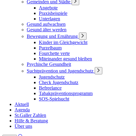
Gemeinden und Städte
Angebote
Praxisbeispiele
Unterlagen
Gesund aufwachsen
Gesund älter werden
Bewegung und Ernährung
Kinder im Gleichgewicht
Purzelbaum
Fourchette verte
Miteinander gesund bleiben
Psychische Gesundheit
Suchtprävention und Jugendschutz
Jugendschutz
Check Jugendschutz
Befreelance
Tabakpräventionsprogramm
SOS-Spielsucht
Aktuell
Agenda
St.Galler Zahlen
Hilfe & Beratung
Über uns